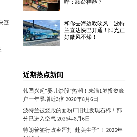
呼：续命神器？
快签
和你去海边吹吹风！波特
兰直达快巴开通！阳光正
好微风不燥！
定
近期热点新闻
韩国兴起“婴儿炒股”热潮！未满1岁投资账
户一年暴增近3倍
2026年8月6日
波特兰被烧毁的面粉厂旧址发现石棉！部
分已进入空气
2026年8月6日
特朗普签行政令严打“赴美生子”！
2026年