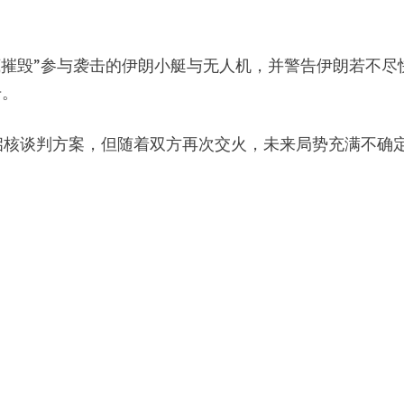
美军“彻底摧毁”参与袭击的伊朗小艇与无人机，并警告伊朗若不尽
击。
启核谈判方案，但随着双方再次交火，未来局势充满不确