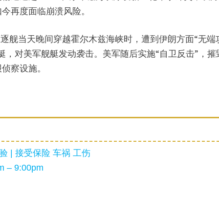
如今再度面临崩溃风险。
军驱逐舰当天晚间穿越霍尔木兹海峡时，遭到伊朗方面“无端
艇，对美军舰艇发动袭击。美军随后实施“自卫反击”，摧
报侦察设施。
 | 接受保险 车祸 工伤
 – 9:00pm