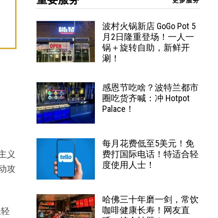
更多服务
波村火锅新店 GoGo Pot 5
月2日隆重登场！一人一
锅＋旋转自助，新鲜开
涮！
感恩节吃啥？波特兰都市
圈吃货齐喊：冲 Hotpot
Palace！
每月花费低至5美元！免
主义
费打国际电话！特适合轻
度使用人士！
动攻
哈佛三十年磨一剑，常饮
咖啡健康长寿！网友直
轻轻