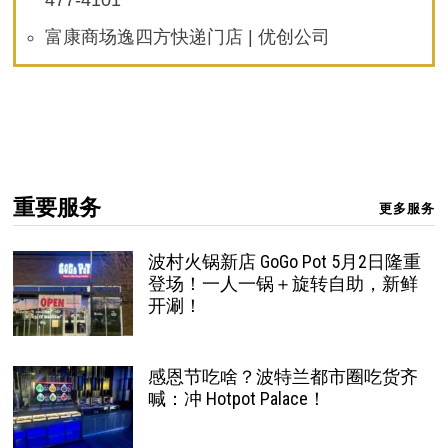
477-4101
富康商场逸四方快递门店 | 优创公司
重要服务
更多服务
波村火锅新店 GoGo Pot 5月2日隆重
登场！一人一锅＋旋转自助，新鲜
开涮！
感恩节吃啥？波特兰都市圈吃货齐
喊：冲 Hotpot Palace！