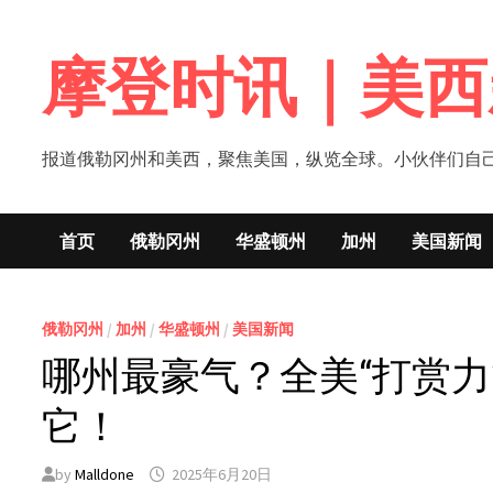
Skip
to
摩登时讯｜美西
content
报道俄勒冈州和美西，聚焦美国，纵览全球。小伙伴们自己的新闻媒体！网
首页
俄勒冈州
华盛顿州
加州
美国新闻
俄勒冈州
/
加州
/
华盛顿州
/
美国新闻
哪州最豪气？全美“打赏力
它！
by
Malldone
2025年6月20日