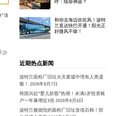
呼：续命神器？
“顶
和你去海边吹吹风！波特
兰直达快巴开通！阳光正
好微风不燥！
不少
近期热点新闻
波特兰面粉厂旧址火灾废墟中埋有人类遗
骸！
2026年8月7日
韩国兴起“婴儿炒股”热潮！未满1岁投资账
户一年暴增近3倍
2026年8月6日
波特兰被烧毁的面粉厂旧址发现石棉！部