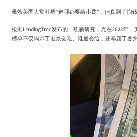
虽然美国人常吐槽“走哪都要给小费”，但真到了掏
根据LendingTree发布的一项新研究，光在202
榜单不仅揭示了谁最会吃、谁最会给，还暴露了各州