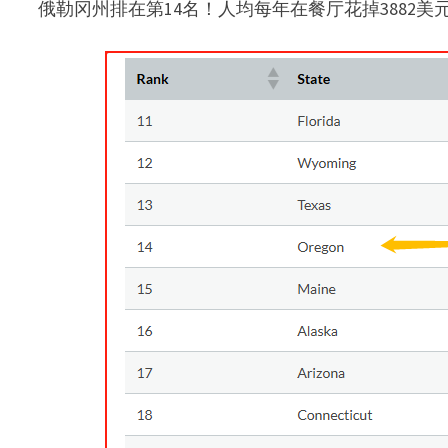
俄勒冈州排在第14名！人均每年在餐厅花掉3882美