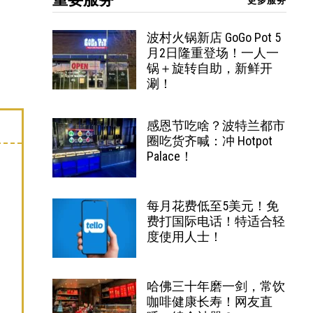
更多服务
波村火锅新店 GoGo Pot 5
月2日隆重登场！一人一
锅＋旋转自助，新鲜开
涮！
感恩节吃啥？波特兰都市
圈吃货齐喊：冲 Hotpot
Palace！
每月花费低至5美元！免
费打国际电话！特适合轻
度使用人士！
哈佛三十年磨一剑，常饮
咖啡健康长寿！网友直