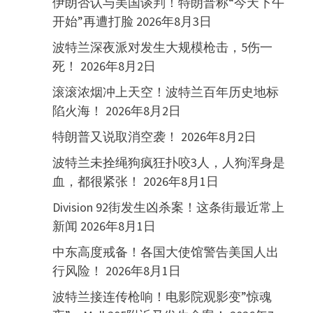
伊朗否认与美国谈判！特朗普称“今天下午
开始”再遭打脸
2026年8月3日
波特兰深夜派对发生大规模枪击，5伤一
死！
2026年8月2日
滚滚浓烟冲上天空！波特兰百年历史地标
陷火海！
2026年8月2日
特朗普又说取消空袭！
2026年8月2日
波特兰未拴绳狗疯狂扑咬3人，人狗浑身是
血，都很紧张！
2026年8月1日
Division 92街发生凶杀案！这条街最近常上
新闻
2026年8月1日
中东高度戒备！各国大使馆警告美国人出
行风险！
2026年8月1日
波特兰接连传枪响！电影院观影变”惊魂