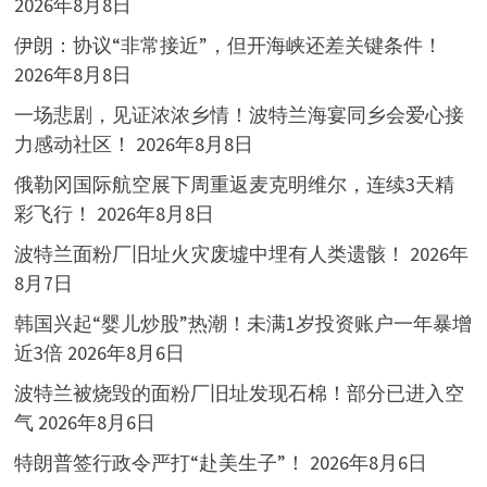
2026年8月8日
伊朗：协议“非常接近”，但开海峡还差关键条件！
2026年8月8日
一场悲剧，见证浓浓乡情！波特兰海宴同乡会爱心接
力感动社区！
2026年8月8日
俄勒冈国际航空展下周重返麦克明维尔，连续3天精
彩飞行！
2026年8月8日
波特兰面粉厂旧址火灾废墟中埋有人类遗骸！
2026年
8月7日
韩国兴起“婴儿炒股”热潮！未满1岁投资账户一年暴增
近3倍
2026年8月6日
波特兰被烧毁的面粉厂旧址发现石棉！部分已进入空
气
2026年8月6日
特朗普签行政令严打“赴美生子”！
2026年8月6日