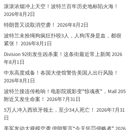
滚滚浓烟冲上天空！波特兰百年历史地标陷火海！
2026年8月2日
特朗普又说取消空袭！
2026年8月2日
波特兰未拴绳狗疯狂扑咬3人，人狗浑身是血，都很
紧张！
2026年8月1日
Division 92街发生凶杀案！这条街最近常上新闻
2026
年8月1日
中东高度戒备！各国大使馆警告美国人出行风险！
2026年8月1日
波特兰接连传枪响！电影院观影变”惊魂夜”，Mall 205
附近又发生命案！
2026年7月31日
5万人冲入西班牙领土，至少34人死亡！
2026年7月31
日
美军发动大规模空袭 伊朗誓言“今天惩罚侵略者”
2026