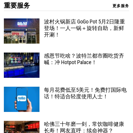
重要服务
更多服务
波村火锅新店 GoGo Pot 5月2日隆重
登场！一人一锅＋旋转自助，新鲜
开涮！
感恩节吃啥？波特兰都市圈吃货齐
喊：冲 Hotpot Palace！
每月花费低至5美元！免费打国际电
话！特适合轻度使用人士！
哈佛三十年磨一剑，常饮咖啡健康
长寿！网友直呼：续命神器？