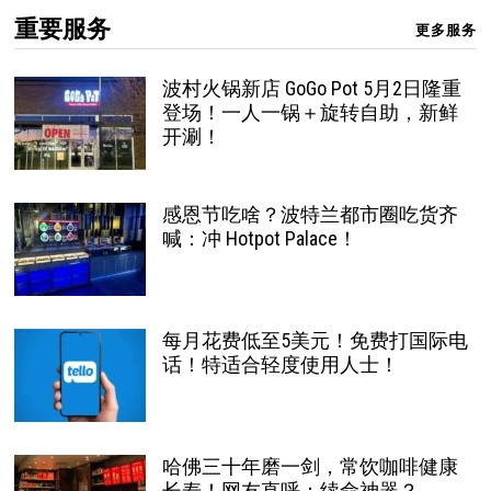
重要服务
更多服务
波村火锅新店 GoGo Pot 5月2日隆重
登场！一人一锅＋旋转自助，新鲜
开涮！
感恩节吃啥？波特兰都市圈吃货齐
喊：冲 Hotpot Palace！
每月花费低至5美元！免费打国际电
话！特适合轻度使用人士！
哈佛三十年磨一剑，常饮咖啡健康
长寿！网友直呼：续命神器？