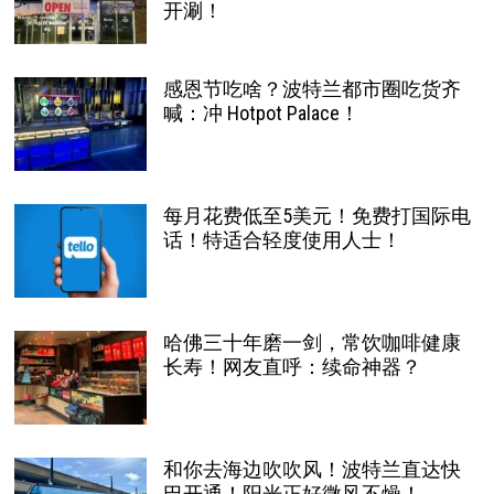
开涮！
感恩节吃啥？波特兰都市圈吃货齐
喊：冲 Hotpot Palace！
每月花费低至5美元！免费打国际电
话！特适合轻度使用人士！
哈佛三十年磨一剑，常饮咖啡健康
长寿！网友直呼：续命神器？
和你去海边吹吹风！波特兰直达快
巴开通！阳光正好微风不燥！