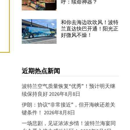
呼：续命神器？
和你去海边吹吹风！波特
兰直达快巴开通！阳光正
好微风不燥！
近期热点新闻
波特兰空气质量恢复“优秀”！预计明天继
续保持良好
2026年8月8日
伊朗：协议“非常接近”，但开海峡还差关
键条件！
2026年8月8日
一场悲剧，见证浓浓乡情！波特兰海宴同