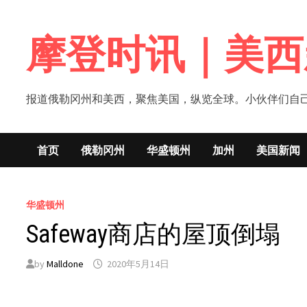
Skip
to
摩登时讯｜美西
content
报道俄勒冈州和美西，聚焦美国，纵览全球。小伙伴们自己的新闻媒体！网
首页
俄勒冈州
华盛顿州
加州
美国新闻
华盛顿州
Safeway商店的屋顶倒塌
by
Malldone
2020年5月14日