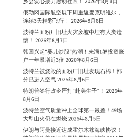
乡会爱心接力感动社区！
2026年8月8日
俄勒冈国际航空展下周重返麦克明维尔，
连续3天精彩飞行！
2026年8月8日
波特兰面粉厂旧址火灾废墟中埋有人类遗
骸！
2026年8月7日
韩国兴起“婴儿炒股”热潮！未满1岁投资账
户一年暴增近3倍
2026年8月6日
波特兰被烧毁的面粉厂旧址发现石棉！部
分已进入空气
2026年8月6日
特朗普签行政令严打“赴美生子”！
2026年
8月6日
波特兰空气质量冲上全球第一最差！49场
大型山火仍在燃烧
2026年8月5日
伊朗与阿曼接近达成霍尔木兹海峡协议！