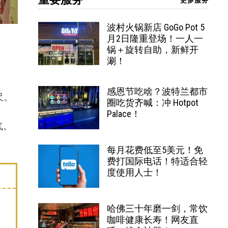
更多服务
波村火锅新店 GoGo Pot 5
月2日隆重登场！一人一
锅＋旋转自助，新鲜开
涮！
感恩节吃啥？波特兰都市
尺。
圈吃货齐喊：冲 Hotpot
Palace！
气。
每月花费低至5美元！免
费打国际电话！特适合轻
度使用人士！
哈佛三十年磨一剑，常饮
咖啡健康长寿！网友直