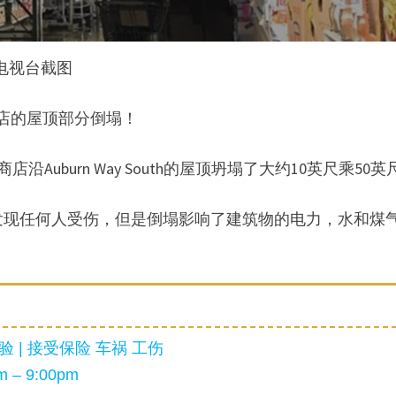
电视台截图
y商店的屋顶部分倒塌！
沿Auburn Way South的屋顶坍塌了大约10英尺乘50英
发现任何人受伤，但是倒塌影响了建筑物的电力，水和煤
 | 接受保险 车祸 工伤
 – 9:00pm