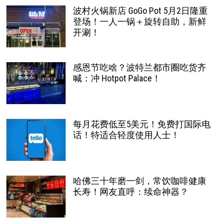
波村火锅新店 GoGo Pot 5月2日隆重
登场！一人一锅＋旋转自助，新鲜
开涮！
感恩节吃啥？波特兰都市圈吃货齐
喊：冲 Hotpot Palace！
每月花费低至5美元！免费打国际电
话！特适合轻度使用人士！
哈佛三十年磨一剑，常饮咖啡健康
长寿！网友直呼：续命神器？