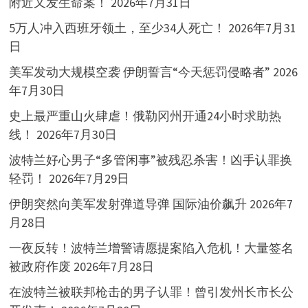
附近又发生命案！
2026年7月31日
5万人冲入西班牙领土，至少34人死亡！
2026年7月31
日
美军发动大规模空袭 伊朗誓言“今天惩罚侵略者”
2026
年7月30日
史上最严重山火肆虐！俄勒冈州开通24小时求助热
线！
2026年7月30日
波特兰好心男子“多管闲事”被残忍杀害！凶手认罪换
轻罚！
2026年7月29日
伊朗突然向美军发射弹道导弹 国际油价飙升
2026年7
月28日
一夜反转！波特兰增警请愿提案陷入危机！大量签名
被政府作废
2026年7月28日
在波特兰被联邦枪击的男子认罪！曾引发州长市长公