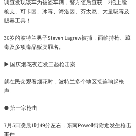
调查发现该车为被盗车辆，警方随后查获：2把上膛
枪支、可卡因、冰毒、海洛因、芬太尼、大量吸毒及
贩毒工具！
36岁的波特兰男子Steven Lagrew被捕，面临持枪、藏
毒及多项毒品贩卖罪名。
▶ 国庆烟花夜连发三起枪击案
就在民众观看烟花时，波特兰多个地区接连响起枪
声。
● 第一宗枪击
7月5日凌晨1时49分左右，东南Powell街附近发生枪击
事件。