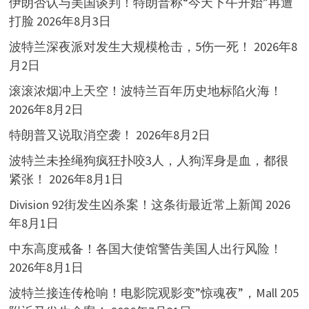
伊朗否认与美国谈判！特朗普称“今天下午开始”再遭
打脸
2026年8月3日
波特兰深夜派对发生大规模枪击，5伤一死！
2026年8
月2日
滚滚浓烟冲上天空！波特兰百年历史地标陷火海！
2026年8月2日
特朗普又说取消空袭！
2026年8月2日
波特兰未拴绳狗疯狂扑咬3人，人狗浑身是血，都很
紧张！
2026年8月1日
Division 92街发生凶杀案！这条街最近常上新闻
2026
年8月1日
中东高度戒备！各国大使馆警告美国人出行风险！
2026年8月1日
波特兰接连传枪响！电影院观影变”惊魂夜”，Mall 205