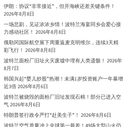
伊朗：协议“非常接近”，但开海峡还差关键条件！
2026年8月8日
一场悲剧，见证浓浓乡情！波特兰海宴同乡会爱心接
力感动社区！
2026年8月8日
俄勒冈国际航空展下周重返麦克明维尔，连续3天精
彩飞行！
2026年8月8日
波特兰面粉厂旧址火灾废墟中埋有人类遗骸！
2026年
8月7日
韩国兴起“婴儿炒股”热潮！未满1岁投资账户一年暴增
近3倍
2026年8月6日
波特兰被烧毁的面粉厂旧址发现石棉！部分已进入空
气
2026年8月6日
特朗普签行政令严打“赴美生子”！
2026年8月6日
波特兰空气质量冲上全球第一最差！49场大型山火仍