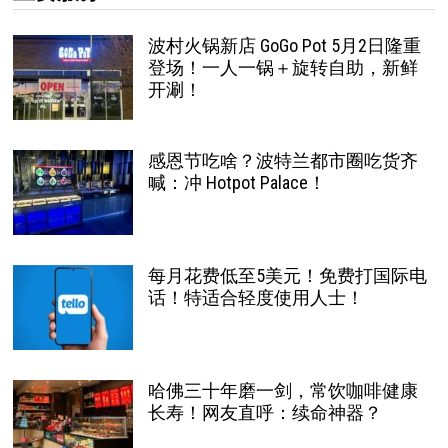
波村火锅新店 GoGo Pot 5月2日隆重
登场！一人一锅＋旋转自助，新鲜
开涮！
感恩节吃啥？波特兰都市圈吃货齐
喊：冲 Hotpot Palace！
每月花费低至5美元！免费打国际电
话！特适合轻度使用人士！
哈佛三十年磨一剑，常饮咖啡健康
长寿！网友直呼：续命神器？