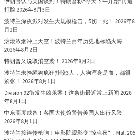
伊朗否认与美国谈判！特朗普称“今天下午开始”再遭
打脸
2026年8月3日
波特兰深夜派对发生大规模枪击，5伤一死！
2026年8
月2日
滚滚浓烟冲上天空！波特兰百年历史地标陷火海！
2026年8月2日
特朗普又说取消空袭！
2026年8月2日
波特兰未拴绳狗疯狂扑咬3人，人狗浑身是血，都很
紧张！
2026年8月1日
Division 92街发生凶杀案！这条街最近常上新闻
2026
年8月1日
中东高度戒备！各国大使馆警告美国人出行风险！
2026年8月1日
波特兰接连传枪响！电影院观影变”惊魂夜”，Mall 205