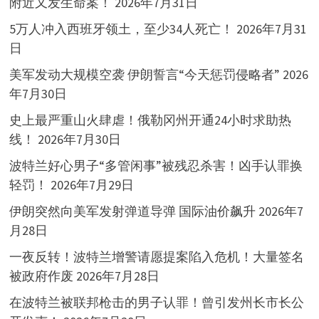
附近又发生命案！
2026年7月31日
5万人冲入西班牙领土，至少34人死亡！
2026年7月31
日
美军发动大规模空袭 伊朗誓言“今天惩罚侵略者”
2026
年7月30日
史上最严重山火肆虐！俄勒冈州开通24小时求助热
线！
2026年7月30日
波特兰好心男子“多管闲事”被残忍杀害！凶手认罪换
轻罚！
2026年7月29日
伊朗突然向美军发射弹道导弹 国际油价飙升
2026年7
月28日
一夜反转！波特兰增警请愿提案陷入危机！大量签名
被政府作废
2026年7月28日
在波特兰被联邦枪击的男子认罪！曾引发州长市长公