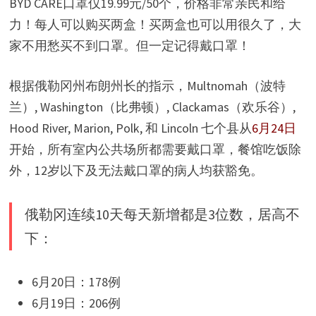
BYD CARE口罩仅19.99元/50个，价格非常亲民和给
力！每人可以购买两盒！买两盒也可以用很久了，大
家不用愁买不到口罩。但一定记得戴口罩！
根据俄勒冈州布朗州长的指示，Multnomah（波特
兰）, Washington（比弗顿）, Clackamas（欢乐谷）,
Hood River, Marion, Polk, 和 Lincoln 七个县从
6月24日
开始，所有室内公共场所都需要戴口罩，餐馆吃饭除
外，12岁以下及无法戴口罩的病人均获豁免。
俄勒冈连续10天每天新增都是3位数，居高不
下：
6月20日：178例
6月19日：206例