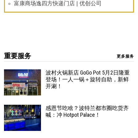
富康商场逸四方快递门店 | 优创公司
重要服务
更多服务
波村火锅新店 GoGo Pot 5月2日隆重
登场！一人一锅＋旋转自助，新鲜
开涮！
感恩节吃啥？波特兰都市圈吃货齐
喊：冲 Hotpot Palace！