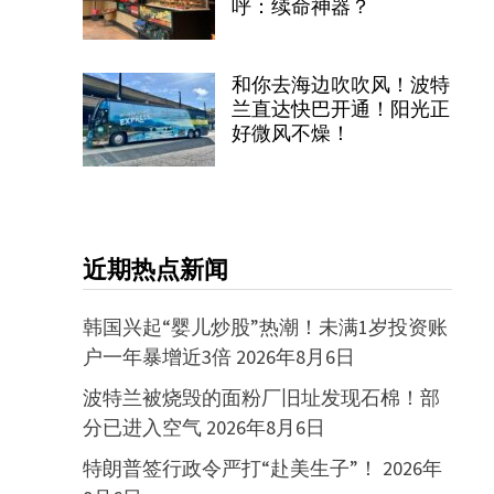
呼：续命神器？
和你去海边吹吹风！波特
兰直达快巴开通！阳光正
好微风不燥！
近期热点新闻
韩国兴起“婴儿炒股”热潮！未满1岁投资账
户一年暴增近3倍
2026年8月6日
波特兰被烧毁的面粉厂旧址发现石棉！部
分已进入空气
2026年8月6日
特朗普签行政令严打“赴美生子”！
2026年