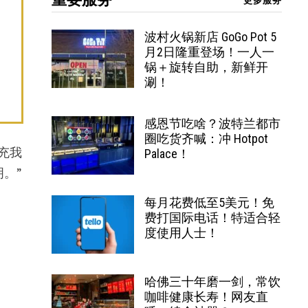
更多服务
波村火锅新店 GoGo Pot 5
月2日隆重登场！一人一
锅＋旋转自助，新鲜开
涮！
感恩节吃啥？波特兰都市
圈吃货齐喊：冲 Hotpot
充我
Palace！
。”
每月花费低至5美元！免
费打国际电话！特适合轻
度使用人士！
哈佛三十年磨一剑，常饮
咖啡健康长寿！网友直