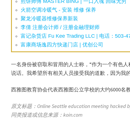
煎饼师傅 MASTER BING | 一口入魂 回味无穷
火箭空调冷暖气 - 安装 维修 保养
聚龙冷暖器维修保养新装
李倩 注册会计师 / 注册金融理财师
富记杂货店 Fu Kee Trading LLC | 电话：503-47
富康商场逸四方快递门店 | 优创公司
一名身份被窃取和冒用的人士称，“作为一个有色人
说话。我希望所有相关人员接受我的道歉，因为我的
西雅图教育协会代表西雅图公立学校的大约6000名
原文标题：Online Seattle education meeting hacked by
同类报道或信息来源：koin.com