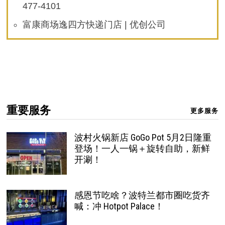
477-4101
富康商场逸四方快递门店 | 优创公司
重要服务
更多服务
波村火锅新店 GoGo Pot 5月2日隆重
登场！一人一锅＋旋转自助，新鲜
开涮！
感恩节吃啥？波特兰都市圈吃货齐
喊：冲 Hotpot Palace！