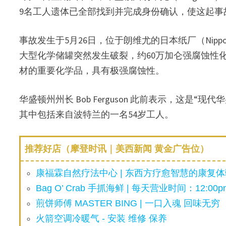
9名工人遗体已全部找到并完成身份确认，使这起事
事故发生于5月26日，位于朗维尤的日本纸厂（Nippon Dyna
大型化学储罐突然发生破裂，约60万加仑强腐蚀性
材的重要化学品，具有极强腐蚀性。
华盛顿州州长 Bob Ferguson 此前表示，这是
其中包括来自波特兰的一名54岁工人。
推荐好店（摩登时讯｜美西新闻 黄金广告位）
康福霖自然疗法中心 | 东西方疗愈智慧的康复体验
Bag O’ Crab 手抓海鲜 | 每天营业时间：12:00pm
煎饼师傅 MASTER BING | 一口入魂 回味无穷
火箭空调冷暖气 - 安装 维修 保养