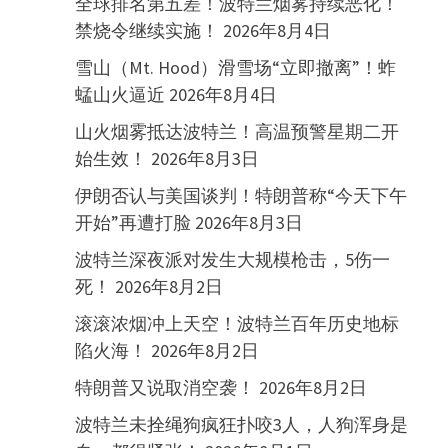
全球排名第五差！波特兰烟雾持续恶化！
禁烧令继续实施！
2026年8月4日
雪山（Mt. Hood）滑雪场“立即撤离”！蚱
蜢山火逼近
2026年8月4日
山火烟雾抵达波特兰！高温预警星期二开
始生效！
2026年8月3日
伊朗否认与美国谈判！特朗普称“今天下午
开始”再遭打脸
2026年8月3日
波特兰深夜派对发生大规模枪击，5伤一
死！
2026年8月2日
滚滚浓烟冲上天空！波特兰百年历史地标
陷火海！
2026年8月2日
特朗普又说取消空袭！
2026年8月2日
波特兰未拴绳狗疯狂扑咬3人，人狗浑身是