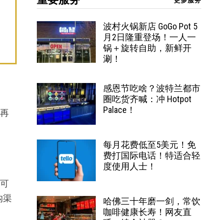
更多服务
波村火锅新店 GoGo Pot 5
月2日隆重登场！一人一
锅＋旋转自助，新鲜开
涮！
感恩节吃啥？波特兰都市
圈吃货齐喊：冲 Hotpot
Palace！
在再
每月花费低至5美元！免
费打国际电话！特适合轻
度使用人士！
仍可
沟渠
哈佛三十年磨一剑，常饮
咖啡健康长寿！网友直