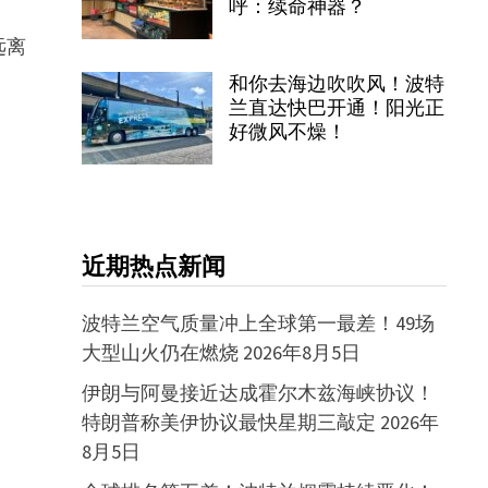
呼：续命神器？
远离
和你去海边吹吹风！波特
兰直达快巴开通！阳光正
好微风不燥！
近期热点新闻
波特兰空气质量冲上全球第一最差！49场
大型山火仍在燃烧
2026年8月5日
伊朗与阿曼接近达成霍尔木兹海峡协议！
特朗普称美伊协议最快星期三敲定
2026年
8月5日