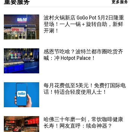
重要服务
更多服务
波村火锅新店 GoGo Pot 5月2日隆重
登场！一人一锅＋旋转自助，新鲜
开涮！
感恩节吃啥？波特兰都市圈吃货齐
喊：冲 Hotpot Palace！
每月花费低至5美元！免费打国际电
话！特适合轻度使用人士！
哈佛三十年磨一剑，常饮咖啡健康
长寿！网友直呼：续命神器？