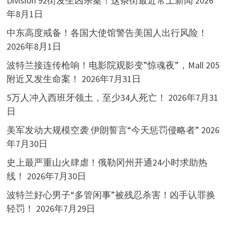
Division 92街发生凶杀案！这条街最近常上新闻
2026
年8月1日
中东高度戒备！各国大使馆警告美国人出行风险！
2026年8月1日
波特兰接连传枪响！电影院观影变”惊魂夜”，Mall 205
附近又发生命案！
2026年7月31日
5万人冲入西班牙领土，至少34人死亡！
2026年7月31
日
美军发动大规模空袭 伊朗誓言“今天惩罚侵略者”
2026
年7月30日
史上最严重山火肆虐！俄勒冈州开通24小时求助热
线！
2026年7月30日
波特兰好心男子“多管闲事”被残忍杀害！凶手认罪换
轻罚！
2026年7月29日