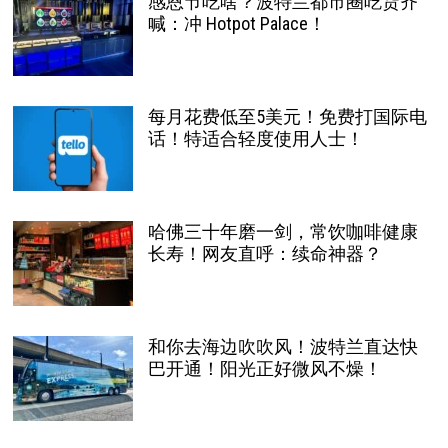
感恩节吃啥？波特兰都市圈吃货齐
喊：冲 Hotpot Palace！
每月花费低至5美元！免费打国际电
话！特适合轻度使用人士！
哈佛三十年磨一剑，常饮咖啡健康
长寿！网友直呼：续命神器？
和你去海边吹吹风！波特兰直达快
巴开通！阳光正好微风不燥！