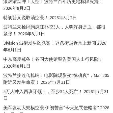
滚滚浓烟冲上天空！波特兰百年历史地标陷火海！
2026年8月2日
特朗普又说取消空袭！
2026年8月2日
波特兰未拴绳狗疯狂扑咬3人，人狗浑身是血，都很
紧张！
2026年8月1日
Division 92街发生凶杀案！这条街最近常上新闻
2026
年8月1日
中东高度戒备！各国大使馆警告美国人出行风险！
2026年8月1日
波特兰接连传枪响！电影院观影变”惊魂夜”，Mall 205
附近又发生命案！
2026年7月31日
5万人冲入西班牙领土，至少34人死亡！
2026年7月31
日
美军发动大规模空袭 伊朗誓言“今天惩罚侵略者”
2026