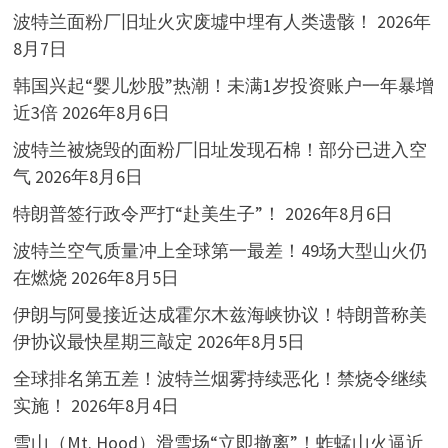
波特兰面粉厂旧址火灾废墟中埋有人类遗骸！
2026年
8月7日
韩国兴起“婴儿炒股”热潮！未满1岁投资账户一年暴增
近3倍
2026年8月6日
波特兰被烧毁的面粉厂旧址发现石棉！部分已进入空
气
2026年8月6日
特朗普签行政令严打“赴美生子”！
2026年8月6日
波特兰空气质量冲上全球第一最差！49场大型山火仍
在燃烧
2026年8月5日
伊朗与阿曼接近达成霍尔木兹海峡协议！特朗普称美
伊协议最快星期三敲定
2026年8月5日
全球排名第五差！波特兰烟雾持续恶化！禁烧令继续
实施！
2026年8月4日
雪山（Mt. Hood）滑雪场“立即撤离”！蚱蜢山火逼近