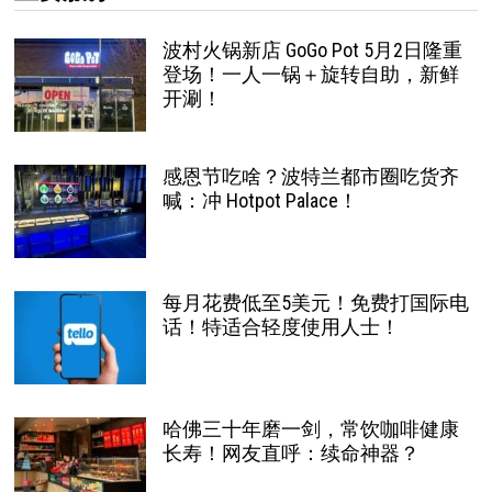
波村火锅新店 GoGo Pot 5月2日隆重
登场！一人一锅＋旋转自助，新鲜
开涮！
感恩节吃啥？波特兰都市圈吃货齐
喊：冲 Hotpot Palace！
每月花费低至5美元！免费打国际电
话！特适合轻度使用人士！
哈佛三十年磨一剑，常饮咖啡健康
长寿！网友直呼：续命神器？