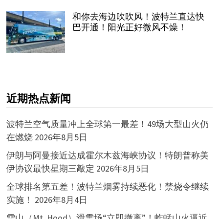
和你去海边吹吹风！波特兰直达快
巴开通！阳光正好微风不燥！
近期热点新闻
波特兰空气质量冲上全球第一最差！49场大型山火仍
在燃烧
2026年8月5日
伊朗与阿曼接近达成霍尔木兹海峡协议！特朗普称美
伊协议最快星期三敲定
2026年8月5日
全球排名第五差！波特兰烟雾持续恶化！禁烧令继续
实施！
2026年8月4日
雪山（Mt. Hood）滑雪场“立即撤离”！蚱蜢山火逼近