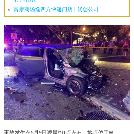
477-4101
富康商场逸四方快递门店 | 优创公司
事故发生在5月9日凌晨约1点左右，地点位于W.