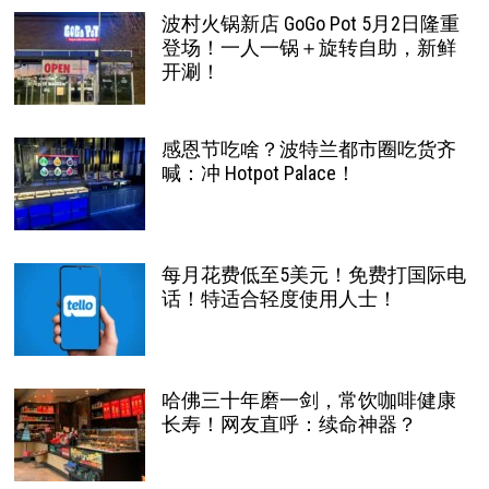
波村火锅新店 GoGo Pot 5月2日隆重
登场！一人一锅＋旋转自助，新鲜
开涮！
感恩节吃啥？波特兰都市圈吃货齐
喊：冲 Hotpot Palace！
每月花费低至5美元！免费打国际电
话！特适合轻度使用人士！
哈佛三十年磨一剑，常饮咖啡健康
长寿！网友直呼：续命神器？