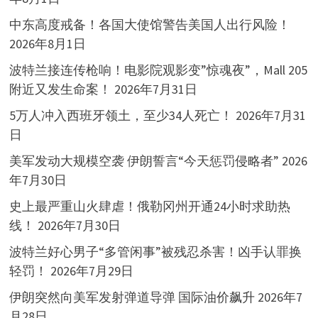
中东高度戒备！各国大使馆警告美国人出行风险！
2026年8月1日
波特兰接连传枪响！电影院观影变”惊魂夜”，Mall 205
附近又发生命案！
2026年7月31日
5万人冲入西班牙领土，至少34人死亡！
2026年7月31
日
美军发动大规模空袭 伊朗誓言“今天惩罚侵略者”
2026
年7月30日
史上最严重山火肆虐！俄勒冈州开通24小时求助热
线！
2026年7月30日
波特兰好心男子“多管闲事”被残忍杀害！凶手认罪换
轻罚！
2026年7月29日
伊朗突然向美军发射弹道导弹 国际油价飙升
2026年7
月28日