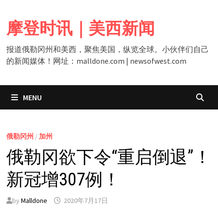
Skip
to
摩登时讯｜美西新闻
content
报道俄勒冈州和美西，聚焦美国，纵览全球。小伙伴们自己
的新闻媒体！网址：malldone.com | newsofwest.com
MENU
俄勒冈州
/
加州
俄勒冈欲下令“重启倒退”！
新冠增307例！
by
Malldone
2020年7月17日