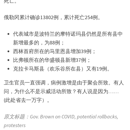
死亡。
俄勒冈累计确诊13802例，累计死亡254例。
代表城市是波特兰的摩特诺玛县仍然是所有县中
新增最多的，为88例；
西林首府所在的马里恩县增加39例；
比弗顿所在的华盛顿县新增37例；
克拉卡马斯县（欢乐谷所在县）又有19例。
卫生官员一直强调，病例激增是由于聚会所致。有人
问，为什么不是示威活动所致？有人说是因为……
(此处省去一万字）。
原文标题：Gov. Brown on COVID, potential rollbacks,
protesters