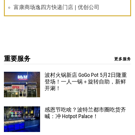
富康商场逸四方快递门店 | 优创公司
重要服务
更多服务
波村火锅新店 GoGo Pot 5月2日隆重
登场！一人一锅＋旋转自助，新鲜
开涮！
感恩节吃啥？波特兰都市圈吃货齐
喊：冲 Hotpot Palace！