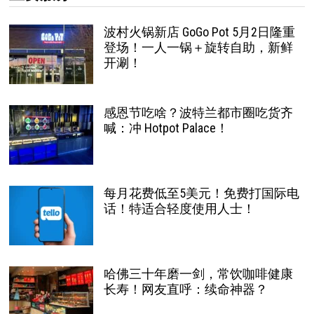
波村火锅新店 GoGo Pot 5月2日隆重
登场！一人一锅＋旋转自助，新鲜
开涮！
感恩节吃啥？波特兰都市圈吃货齐
喊：冲 Hotpot Palace！
每月花费低至5美元！免费打国际电
话！特适合轻度使用人士！
哈佛三十年磨一剑，常饮咖啡健康
长寿！网友直呼：续命神器？