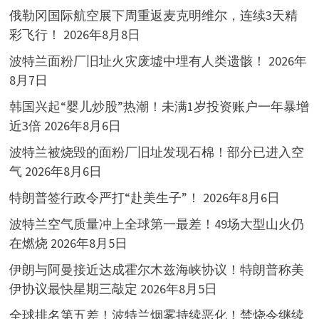
俄勒冈国际航空展下周重返麦克明维尔，连续3天精
彩飞行！
2026年8月8日
波特兰面粉厂旧址火灾废墟中埋有人类遗骸！
2026年
8月7日
韩国兴起“婴儿炒股”热潮！未满1岁投资账户一年暴增
近3倍
2026年8月6日
波特兰被烧毁的面粉厂旧址发现石棉！部分已进入空
气
2026年8月6日
特朗普签行政令严打“赴美生子”！
2026年8月6日
波特兰空气质量冲上全球第一最差！49场大型山火仍
在燃烧
2026年8月5日
伊朗与阿曼接近达成霍尔木兹海峡协议！特朗普称美
伊协议最快星期三敲定
2026年8月5日
全球排名第五差！波特兰烟雾持续恶化！禁烧令继续