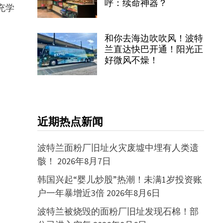
呼：续命神器？
充学
和你去海边吹吹风！波特
兰直达快巴开通！阳光正
好微风不燥！
近期热点新闻
波特兰面粉厂旧址火灾废墟中埋有人类遗
骸！
2026年8月7日
韩国兴起“婴儿炒股”热潮！未满1岁投资账
户一年暴增近3倍
2026年8月6日
波特兰被烧毁的面粉厂旧址发现石棉！部