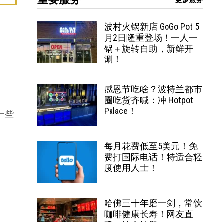
更多服务
波村火锅新店 GoGo Pot 5
月2日隆重登场！一人一
锅＋旋转自助，新鲜开
涮！
感恩节吃啥？波特兰都市
圈吃货齐喊：冲 Hotpot
Palace！
一些
每月花费低至5美元！免
费打国际电话！特适合轻
度使用人士！
哈佛三十年磨一剑，常饮
咖啡健康长寿！网友直