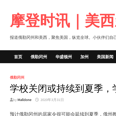
Skip
to
摩登时讯｜美西
content
报道俄勒冈州和美西，聚焦美国，纵览全球。小伙伴们自己的新闻媒体！网
首页
俄勒冈州
华盛顿州
加州
美国新闻
俄勒冈州
学校关闭或持续到夏季，
by
Malldone
2020年3月31日
预计俄勒冈州的居家令很可能会延续到夏季，俄州