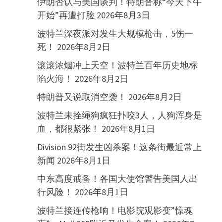
伊朗否认与美国谈判！特朗普称“今天下午
开始”再遭打脸
2026年8月3日
波特兰深夜派对发生大规模枪击，5伤一
死！
2026年8月2日
滚滚浓烟冲上天空！波特兰百年历史地标
陷火海！
2026年8月2日
特朗普又说取消空袭！
2026年8月2日
波特兰未拴绳狗疯狂扑咬3人，人狗浑身是
血，都很紧张！
2026年8月1日
Division 92街发生凶杀案！这条街最近常上
新闻
2026年8月1日
中东高度戒备！各国大使馆警告美国人出
行风险！
2026年8月1日
波特兰接连传枪响！电影院观影变”惊魂