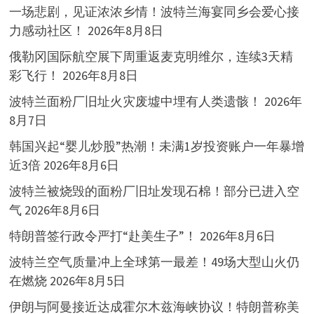
一场悲剧，见证浓浓乡情！波特兰海宴同乡会爱心接
力感动社区！
2026年8月8日
俄勒冈国际航空展下周重返麦克明维尔，连续3天精
彩飞行！
2026年8月8日
波特兰面粉厂旧址火灾废墟中埋有人类遗骸！
2026年
8月7日
韩国兴起“婴儿炒股”热潮！未满1岁投资账户一年暴增
近3倍
2026年8月6日
波特兰被烧毁的面粉厂旧址发现石棉！部分已进入空
气
2026年8月6日
特朗普签行政令严打“赴美生子”！
2026年8月6日
波特兰空气质量冲上全球第一最差！49场大型山火仍
在燃烧
2026年8月5日
伊朗与阿曼接近达成霍尔木兹海峡协议！特朗普称美