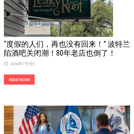
“度假的人们，再也没有回来！” 波特兰
陷酒吧关闭潮！80年老店也倒了！
2026年7月9日
“度
READ MORE
假
的
人
们，
再
也
没
有
回
来！”
波
特
兰