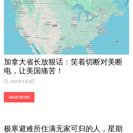
旅
客
可
能
面
临
额
外
严
格
审
查！
加拿大省长放狠话：笑着切断对美断
电，让美国痛苦！
2025年3月4日
加
READ MORE
拿
大
省
长
放
狠
话：
极寒避难所住满无家可归的人，星期
笑
着