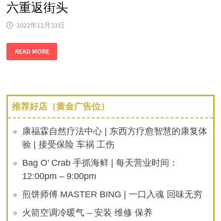
六重返街头
切
断
对
2022年12月23日
美
断
电，
让
极
READ MORE
美
寒
国
避
痛
难
苦！
所
住
满
无
家
推荐好店（黄金广告位）
可
归
的
人，
康福霖自然疗法中心 | 东西方疗愈智慧的康复体
星
期
验 | 接受保险 车祸 工伤
六
重
Bag O’ Crab 手抓海鲜 | 每天营业时间：
返
街
12:00pm – 9:00pm
头
煎饼师傅 MASTER BING | 一口入魂 回味无穷
火箭空调冷暖气 – 安装 维修 保养