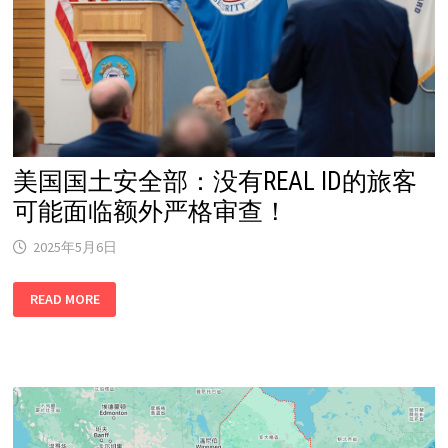
陷
酒
吧
关
闭
潮！
80
年
老
店
也
倒
了！
美国国土安全部：没有REAL ID的旅客
可能面临额外严格审查！
2025年5月6日
美
READ MORE
国
国
土
安
全
部：
没
有
REAL
ID
的