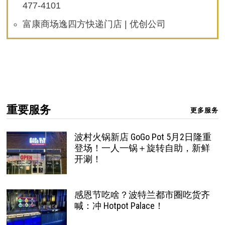
477-4101
富康商场逸四方快递门店 | 优创公司
重要服务
更多服务
波村火锅新店 GoGo Pot 5月2日隆重
登场！一人一锅＋旋转自助，新鲜
开涮！
感恩节吃啥？波特兰都市圈吃货齐
喊：冲 Hotpot Palace！