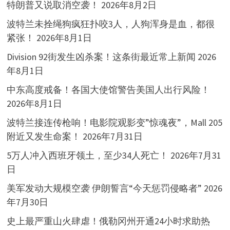
特朗普又说取消空袭！
2026年8月2日
波特兰未拴绳狗疯狂扑咬3人，人狗浑身是血，都很
紧张！
2026年8月1日
Division 92街发生凶杀案！这条街最近常上新闻
2026
年8月1日
中东高度戒备！各国大使馆警告美国人出行风险！
2026年8月1日
波特兰接连传枪响！电影院观影变”惊魂夜”，Mall 205
附近又发生命案！
2026年7月31日
5万人冲入西班牙领土，至少34人死亡！
2026年7月31
日
美军发动大规模空袭 伊朗誓言“今天惩罚侵略者”
2026
年7月30日
史上最严重山火肆虐！俄勒冈州开通24小时求助热