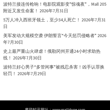
波特兰接连传枪响！电影院观影变”惊魂夜”，Mall 205
附近又发生命案！
2026年7月31日
5万人冲入西班牙领土，至少34人死亡！
2026年7月31
日
美军发动大规模空袭 伊朗誓言“今天惩罚侵略者”
2026
年7月30日
史上最严重山火肆虐！俄勒冈州开通24小时求助热
线！
2026年7月30日
波特兰好心男子“多管闲事”被残忍杀害！凶手认罪换
轻罚！
2026年7月29日
摩登时讯网址：
www.malldone.com