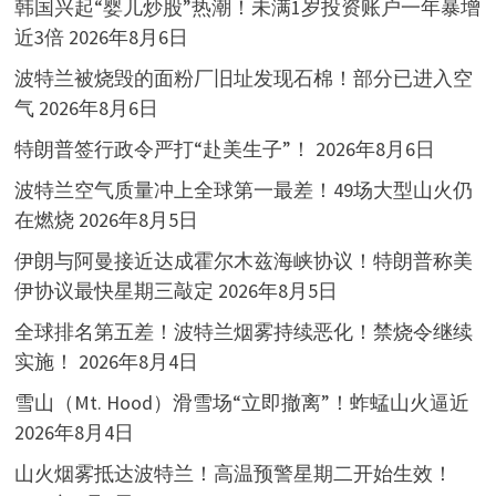
韩国兴起“婴儿炒股”热潮！未满1岁投资账户一年暴增
近3倍
2026年8月6日
波特兰被烧毁的面粉厂旧址发现石棉！部分已进入空
气
2026年8月6日
特朗普签行政令严打“赴美生子”！
2026年8月6日
波特兰空气质量冲上全球第一最差！49场大型山火仍
在燃烧
2026年8月5日
伊朗与阿曼接近达成霍尔木兹海峡协议！特朗普称美
伊协议最快星期三敲定
2026年8月5日
全球排名第五差！波特兰烟雾持续恶化！禁烧令继续
实施！
2026年8月4日
雪山（Mt. Hood）滑雪场“立即撤离”！蚱蜢山火逼近
2026年8月4日
山火烟雾抵达波特兰！高温预警星期二开始生效！