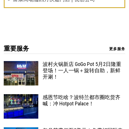
重要服务
更多服务
波村火锅新店 GoGo Pot 5月2日隆重
登场！一人一锅＋旋转自助，新鲜
开涮！
感恩节吃啥？波特兰都市圈吃货齐
喊：冲 Hotpot Palace！