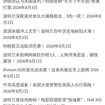
伊朗否认与美国谈判！特朗普称“今天下午开始”再遭
打脸
2026年8月3日
波特兰深夜派对发生大规模枪击，5伤一死！
2026年8
月2日
滚滚浓烟冲上天空！波特兰百年历史地标陷火海！
2026年8月2日
特朗普又说取消空袭！
2026年8月2日
波特兰未拴绳狗疯狂扑咬3人，人狗浑身是血，都很
紧张！
2026年8月1日
Division 92街发生凶杀案！这条街最近常上新闻
2026
年8月1日
中东高度戒备！各国大使馆警告美国人出行风险！
2026年8月1日
波特兰接连传枪响！电影院观影变”惊魂夜”，Mall 205