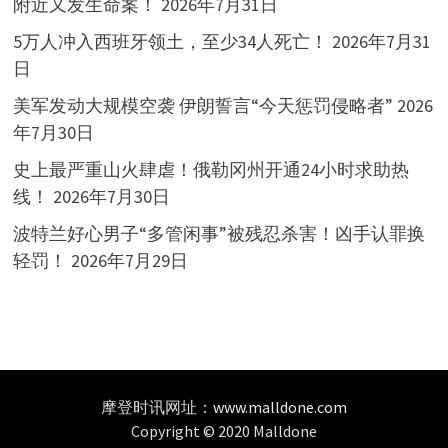
附近又发生命案！
2026年7月31日
5万人冲入西班牙领土，至少34人死亡！
2026年7月31
日
美军发动大规模空袭 伊朗誓言“今天惩罚侵略者”
2026
年7月30日
史上最严重山火肆虐！俄勒冈州开通24小时求助热
线！
2026年7月30日
波特兰好心男子“多管闲事”被残忍杀害！凶手认罪换
轻罚！
2026年7月29日
摩登时讯网址：
www.malldone.com
Copyright © 2020 Malldone