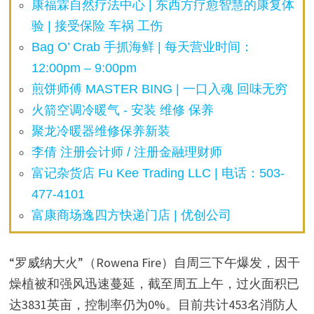
康福霖自然疗法中心 | 东西方疗愈智慧的康复体
验 | 接受保险 车祸 工伤
Bag O’ Crab 手抓海鲜 | 每天营业时间：
12:00pm – 9:00pm
煎饼师傅 MASTER BING | 一口入魂 回味无穷
火箭空调冷暖气 - 安装 维修 保养
聚龙冷暖器维修保养新装
李倩 注册会计师 / 注册金融理财师
富记杂货店 Fu Kee Trading LLC | 电话：503-
477-4101
富康商场逸四方快递门店 | 优创公司
“罗威纳大火”（Rowena Fire）自周三下午爆发，因干
燥植被和强风迅速蔓延，截至周五上午，过火面积已
达3831英亩，控制率仍为0%。目前共计453名消防人