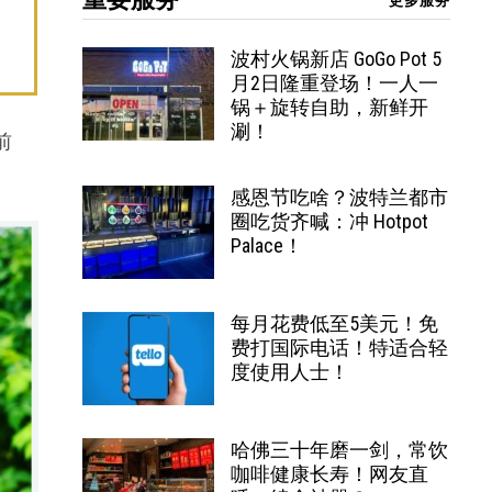
更多服务
波村火锅新店 GoGo Pot 5
月2日隆重登场！一人一
锅＋旋转自助，新鲜开
涮！
前
感恩节吃啥？波特兰都市
圈吃货齐喊：冲 Hotpot
Palace！
每月花费低至5美元！免
费打国际电话！特适合轻
度使用人士！
哈佛三十年磨一剑，常饮
咖啡健康长寿！网友直