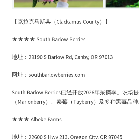
【克拉克马斯县（Clackamas County）】
★★★★ South Barlow Berries
地址：29190 S Barlow Rd, Canby, OR 97013
网址：southbarlowberries.com
South Barlow Berries已经开放2026年采摘季
（Marionberry）、泰莓（Tayberry）及多
★★★ Albeke Farms
地址：22600 S Hwy 213, Oregon City, OR 97045