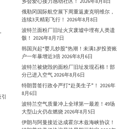
乡会爱心接力感动社区！
2026年8月8日
俄勒冈国际航空展下周重返麦克明维尔，
连续3天精彩飞行！
2026年8月8日
波特兰面粉厂旧址火灾废墟中埋有人类遗
点。
骸！
2026年8月7日
韩国兴起“婴儿炒股”热潮！未满1岁投资账
户一年暴增近3倍
2026年8月6日
波特兰被烧毁的面粉厂旧址发现石棉！部
分已进入空气
2026年8月6日
特朗普签行政令严打“赴美生子”！
2026年
8月6日
吸引
波特兰空气质量冲上全球第一最差！49场
大型山火仍在燃烧
2026年8月5日
伊朗与阿曼接近达成霍尔木兹海峡协议！