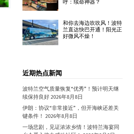
呼：续命神器？
和你去海边吹吹风！波特
兰直达快巴开通！阳光正
好微风不燥！
近期热点新闻
波特兰空气质量恢复“优秀”！预计明天继
续保持良好
2026年8月8日
伊朗：协议“非常接近”，但开海峡还差关
键条件！
2026年8月8日
一场悲剧，见证浓浓乡情！波特兰海宴同