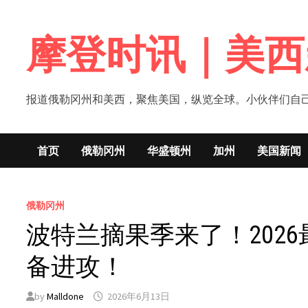
Skip
to
摩登时讯｜美西
content
报道俄勒冈州和美西，聚焦美国，纵览全球。小伙伴们自己的新闻媒体！网
首页
俄勒冈州
华盛顿州
加州
美国新闻
俄勒冈州
波特兰摘果季来了！2026
备进攻！
by
Malldone
2026年6月13日