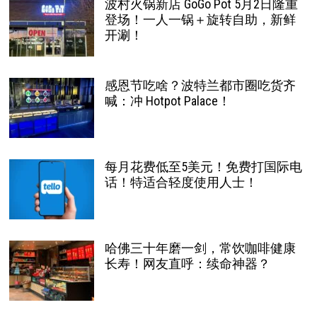
波村火锅新店 GoGo Pot 5月2日隆重
登场！一人一锅＋旋转自助，新鲜
开涮！
感恩节吃啥？波特兰都市圈吃货齐
喊：冲 Hotpot Palace！
每月花费低至5美元！免费打国际电
话！特适合轻度使用人士！
哈佛三十年磨一剑，常饮咖啡健康
长寿！网友直呼：续命神器？