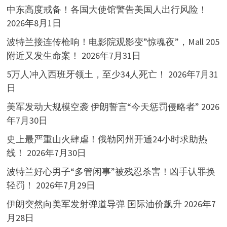
中东高度戒备！各国大使馆警告美国人出行风险！
2026年8月1日
波特兰接连传枪响！电影院观影变”惊魂夜”，Mall 205
附近又发生命案！
2026年7月31日
5万人冲入西班牙领土，至少34人死亡！
2026年7月31
日
美军发动大规模空袭 伊朗誓言“今天惩罚侵略者”
2026
年7月30日
史上最严重山火肆虐！俄勒冈州开通24小时求助热
线！
2026年7月30日
波特兰好心男子“多管闲事”被残忍杀害！凶手认罪换
轻罚！
2026年7月29日
伊朗突然向美军发射弹道导弹 国际油价飙升
2026年7
月28日