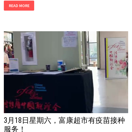
波
READ MORE
特
兰
中
国
联
谊
会
为
社
区
接
种
新
冠
疫
苗
等
防
疫
活
动
圆
满
结
束
3月18日星期六，富康超市有疫苗接种
服务！