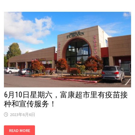
期
六，
富
康
超
市
里
有
疫
苗
接
种
和
宣
传
服
务！
6月10日星期六，富康超市里有疫苗接
种和宣传服务！
2023年6月6日
6
READ MORE
月