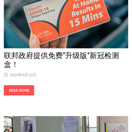
与
公
众
服
务
部，
疫
苗
股
价
大
跌！
联邦政府提供免费“升级版”新冠检测
盒！
2024年9月22日
联
READ MORE
邦
政
府
提
供
免
费
“升
级
版”