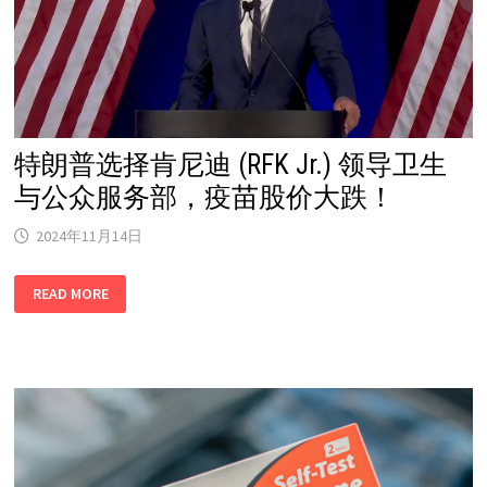
特朗普选择肯尼迪 (RFK Jr.) 领导卫生
与公众服务部，疫苗股价大跌！
2024年11月14日
特
READ MORE
朗
普
选
择
肯
尼
迪
(RFK
JR.)
领
导
卫
生