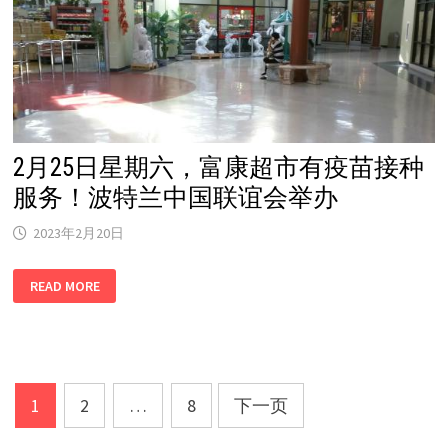
兰
中
国
联
谊
会
主
办
2月25日星期六，富康超市有疫苗接种
服务！波特兰中国联谊会举办
2023年2月20日
2
READ MORE
月
25
日
星
期
六，
富
康
文
超
1
2
…
8
下一页
市
章
有
疫