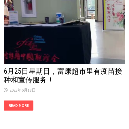
新
冠
检
测
盒！
6月25日星期日，富康超市里有疫苗接
种和宣传服务！
2023年6月18日
6
READ MORE
月
25
日
星
期
日，