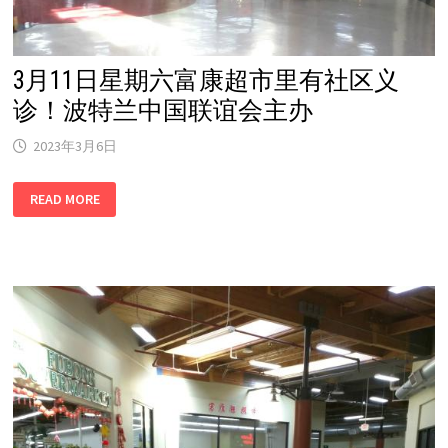
会
举
办
3月11日星期六富康超市里有社区义
诊！波特兰中国联谊会主办
2023年3月6日
3
READ MORE
月
11
日
星
期
六
富
康
超
市
里
有
社
区
义
诊！
波
特