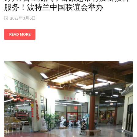
服务！波特兰中国联谊会举办
2023年3月6日
3
READ MORE
月
11
日
星
期
六，
富
康
超
市
有
疫
苗
接
种
服
务！
波
特
兰
中
国
联
谊