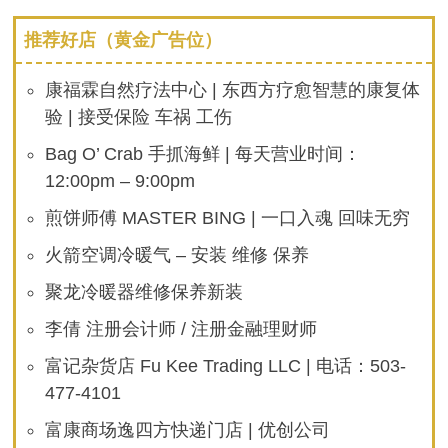
苗
分
接
推荐好店（黄金广告位）
种
服
页
务！
波
康福霖自然疗法中心 | 东西方疗愈智慧的康复体
特
兰
验 | 接受保险 车祸 工伤
中
国
联
Bag O’ Crab 手抓海鲜 | 每天营业时间：
谊
会
12:00pm – 9:00pm
举
办
煎饼师傅 MASTER BING | 一口入魂 回味无穷
火箭空调冷暖气 – 安装 维修 保养
聚龙冷暖器维修保养新装
李倩 注册会计师 / 注册金融理财师
富记杂货店 Fu Kee Trading LLC | 电话：503-
477-4101
富康商场逸四方快递门店 | 优创公司