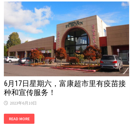
富
康
超
市
里
有
疫
苗
接
种
和
宣
传
服
务！
6月17日星期六，富康超市里有疫苗接
种和宣传服务！
2023年6月10日
6
READ MORE
月
17
日
星