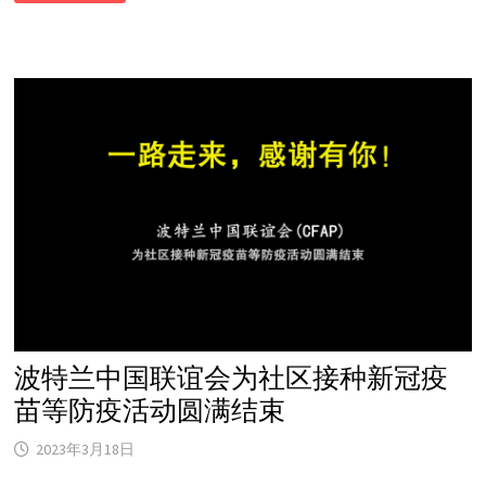
10
日
星
期
六，
富
康
超
市
里
有
疫
苗
接
种
和
宣
传
服
务！
波特兰中国联谊会为社区接种新冠疫
苗等防疫活动圆满结束
2023年3月18日