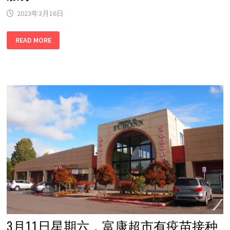
2023年3月16日
3
READ MORE
月
18
日
星
期
六，
富
康
超
市
有
疫
苗
接
种
服
务！
3月11日星期六，富康超市有疫苗接种