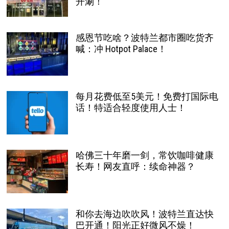
开涮！
感恩节吃啥？波特兰都市圈吃货齐
喊：冲 Hotpot Palace！
每月花费低至5美元！免费打国际电
话！特适合轻度使用人士！
哈佛三十年磨一剑，常饮咖啡健康
长寿！网友直呼：续命神器？
和你去海边吹吹风！波特兰直达快
巴开通！阳光正好微风不燥！