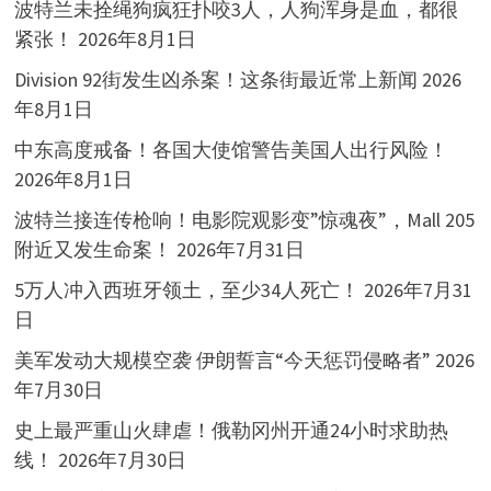
波特兰未拴绳狗疯狂扑咬3人，人狗浑身是血，都很
紧张！
2026年8月1日
Division 92街发生凶杀案！这条街最近常上新闻
2026
年8月1日
中东高度戒备！各国大使馆警告美国人出行风险！
2026年8月1日
波特兰接连传枪响！电影院观影变”惊魂夜”，Mall 205
附近又发生命案！
2026年7月31日
5万人冲入西班牙领土，至少34人死亡！
2026年7月31
日
美军发动大规模空袭 伊朗誓言“今天惩罚侵略者”
2026
年7月30日
史上最严重山火肆虐！俄勒冈州开通24小时求助热
线！
2026年7月30日