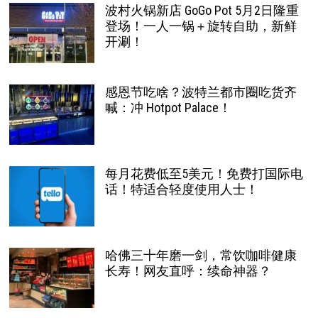
波村火锅新店 GoGo Pot 5月2日隆重
登场！一人一锅＋旋转自助，新鲜
开涮！
感恩节吃啥？波特兰都市圈吃货齐
喊：冲 Hotpot Palace！
每月花费低至5美元！免费打国际电
话！特适合轻度使用人士！
哈佛三十年磨一剑，常饮咖啡健康
长寿！网友直呼：续命神器？