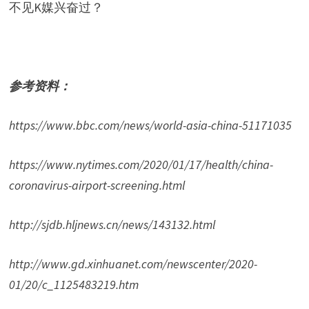
不见K媒兴奋过？
参考资料：
https://www.bbc.com/news/world-asia-china-51171035
https://www.nytimes.com/2020/01/17/health/china-
coronavirus-airport-screening.html
http://sjdb.hljnews.cn/news/143132.html
http://www.gd.xinhuanet.com/newscenter/2020-
01/20/c_1125483219.htm