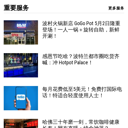
重要服务
更多服务
波村火锅新店 GoGo Pot 5月2日隆重
登场！一人一锅＋旋转自助，新鲜
开涮！
感恩节吃啥？波特兰都市圈吃货齐
喊：冲 Hotpot Palace！
每月花费低至5美元！免费打国际电
话！特适合轻度使用人士！
哈佛三十年磨一剑，常饮咖啡健康