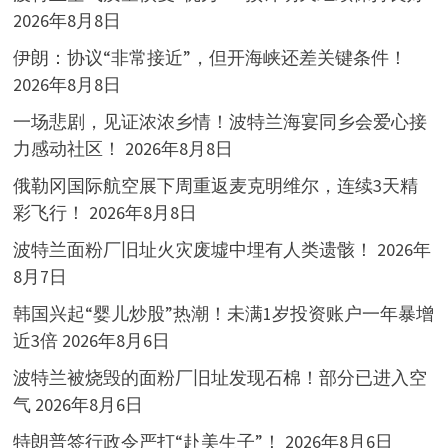
2026年8月8日
伊朗：协议“非常接近”，但开海峡还差关键条件！
2026年8月8日
一场悲剧，见证浓浓乡情！波特兰海宴同乡会爱心接
力感动社区！
2026年8月8日
俄勒冈国际航空展下周重返麦克明维尔，连续3天精
彩飞行！
2026年8月8日
波特兰面粉厂旧址火灾废墟中埋有人类遗骸！
2026年
8月7日
韩国兴起“婴儿炒股”热潮！未满1岁投资账户一年暴增
近3倍
2026年8月6日
波特兰被烧毁的面粉厂旧址发现石棉！部分已进入空
气
2026年8月6日
特朗普签行政令严打“赴美生子”！
2026年8月6日