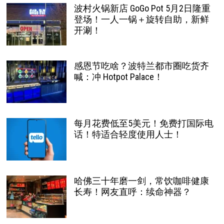
波村火锅新店 GoGo Pot 5月2日隆重
登场！一人一锅＋旋转自助，新鲜
开涮！
感恩节吃啥？波特兰都市圈吃货齐
喊：冲 Hotpot Palace！
每月花费低至5美元！免费打国际电
话！特适合轻度使用人士！
哈佛三十年磨一剑，常饮咖啡健康
长寿！网友直呼：续命神器？