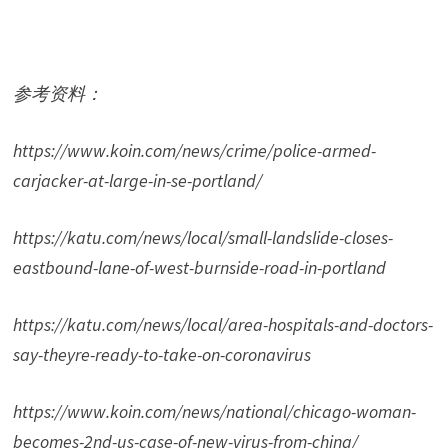
参考资料：
https://www.koin.com/news/crime/police-armed-
carjacker-at-large-in-se-portland/
https://katu.com/news/local/small-landslide-closes-
eastbound-lane-of-west-burnside-road-in-portland
https://katu.com/news/local/area-hospitals-and-doctors-
say-theyre-ready-to-take-on-coronavirus
https://www.koin.com/news/national/chicago-woman-
becomes-2nd-us-case-of-new-virus-from-china/