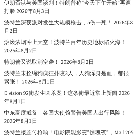
伊朗否认与美国谈判！特朗普称“今天下午开始”再遭
打脸
2026年8月3日
波特兰深夜派对发生大规模枪击，5伤一死！
2026年8
月2日
滚滚浓烟冲上天空！波特兰百年历史地标陷火海！
2026年8月2日
特朗普又说取消空袭！
2026年8月2日
波特兰未拴绳狗疯狂扑咬3人，人狗浑身是血，都很
紧张！
2026年8月1日
Division 92街发生凶杀案！这条街最近常上新闻
2026
年8月1日
中东高度戒备！各国大使馆警告美国人出行风险！
2026年8月1日
波特兰接连传枪响！电影院观影变”惊魂夜”，Mall 205