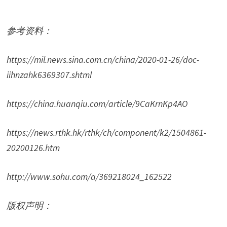
参考资料：
https://mil.news.sina.com.cn/china/2020-01-26/doc-
iihnzahk6369307.shtml
https://china.huanqiu.com/article/9CaKrnKp4AO
https://news.rthk.hk/rthk/ch/component/k2/1504861-
20200126.htm
http://www.sohu.com/a/369218024_162522
版权声明：