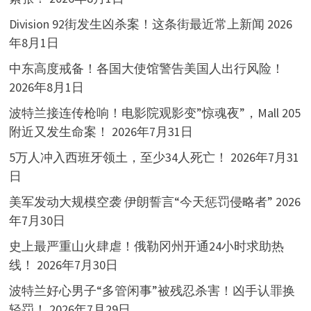
Division 92街发生凶杀案！这条街最近常上新闻
2026
年8月1日
中东高度戒备！各国大使馆警告美国人出行风险！
2026年8月1日
波特兰接连传枪响！电影院观影变”惊魂夜”，Mall 205
附近又发生命案！
2026年7月31日
5万人冲入西班牙领土，至少34人死亡！
2026年7月31
日
美军发动大规模空袭 伊朗誓言“今天惩罚侵略者”
2026
年7月30日
史上最严重山火肆虐！俄勒冈州开通24小时求助热
线！
2026年7月30日
波特兰好心男子“多管闲事”被残忍杀害！凶手认罪换
轻罚！
2026年7月29日